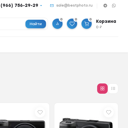
 (966) 756-29-29
sale@bestphoto.ru
0
0
0
Корзина
Найти
0
₽