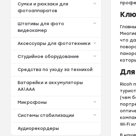
профе
Сумки и рюкзаки для
фотоаппаратов
Клю
Штативы для фото
Главны
видеокамер
Многи
что да
Аксессуары для фототехники
повор
панор
Студийное оборудование
котор
Средства по уходу за техникой
Для
Батарейки и аккумуляторы
Ricoh 
АА\ААА
турис
(чем б
Микрофоны
портр
оптиче
Системы стабилизации
компа
Wi‑Fi и
Аудиорекордеры
В наше