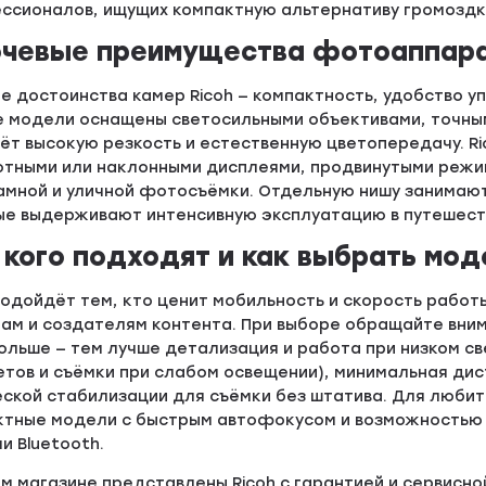
ссионалов, ищущих компактную альтернативу громоздк
чевые преимущества фотоаппара
е достоинства камер Ricoh — компактность, удобство у
е модели оснащены светосильными объективами, точным
ёт высокую резкость и естественную цветопередачу. R
отными или наклонными дисплеями, продвинутыми режи
амной и уличной фотосъёмки. Отдельную нишу занимаю
ые выдерживают интенсивную эксплуатацию в путешеств
 кого подходят и как выбрать мод
подойдёт тем, кто ценит мобильность и скорость рабо
там и создателям контента. При выборе обращайте вни
ольше — тем лучше детализация и работа при низком св
етов и съёмки при слабом освещении), минимальная ди
ской стабилизации для съёмки без штатива. Для любит
ктные модели с быстрым автофокусом и возможностью 
ли Bluetooth.
м магазине представлены Ricoh с гарантией и сервисн