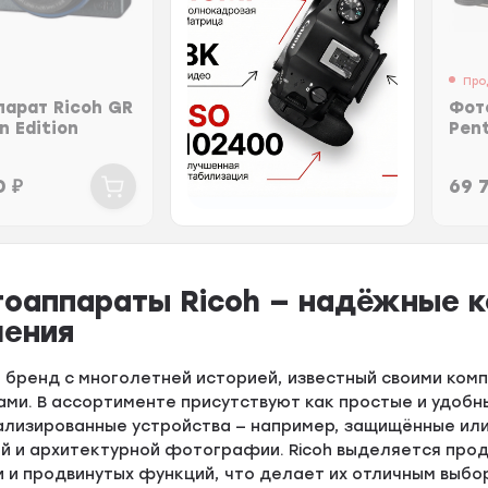
Про
арат Ricoh GR
Фот
an Edition
Pen
00
₽
69 
оаппараты Ricoh — надёжные к
ения
— бренд с многолетней историей, известный своими ко
ми. В ассортименте присутствуют как простые и удобн
ализированные устройства — например, защищённые ил
ой и архитектурной фотографии. Ricoh выделяется про
 и продвинутых функций, что делает их отличным выбо