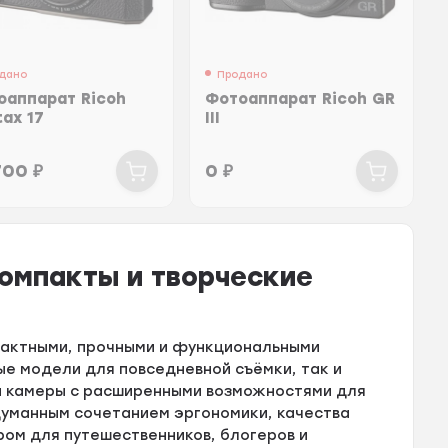
дано
Продано
оаппарат Ricoh
Фотоаппарат Ricoh GR
tax 17
III
700
₽
0
₽
омпакты и творческие
мпактными, прочными и функциональными
ые модели для повседневной съёмки, так и
и камеры с расширенными возможностями для
думанным сочетанием эргономики, качества
ром для путешественников, блогеров и