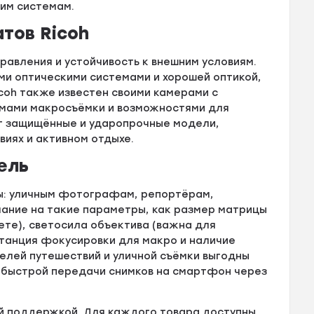
им системам.
тов Ricoh
правления и устойчивость к внешним условиям.
и оптическими системами и хорошей оптикой,
icoh также известен своими камерами с
мами макросъёмки и возможностями для
т защищённые и ударопрочные модели,
иях и активном отдыхе.
ель
ты: уличным фотографам, репортёрам,
мание на такие параметры, как размер матрицы
ете), светосила объектива (важна для
станция фокусировки для макро и наличие
елей путешествий и уличной съёмки выгодны
быстрой передачи снимков на смартфон через
ой поддержкой. Для каждого товара доступны