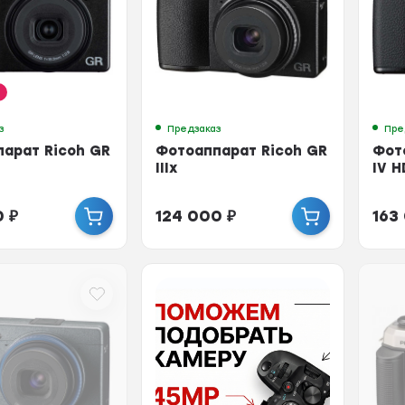
!
з
Предзаказ
Пре
арат Ricoh GR
Фотоаппарат Ricoh GR
Фот
IIIx
IV H
0
₽
124 000
₽
163