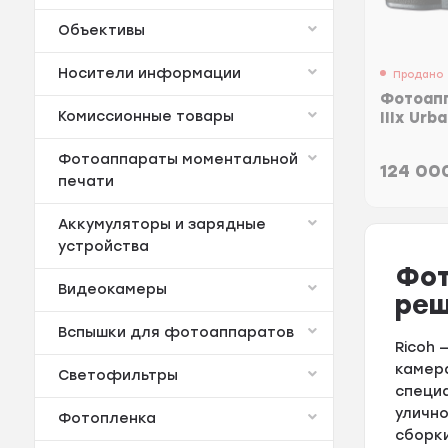
Объективы
Носители информации
Продано
Фотоапп
Комиссионные товары
IIIx Urb
Фотоаппараты моментальной
124 0
печати
Аккумуляторы и зарядные
устройства
Фот
Видеокамеры
реш
Вспышки для фотоаппаратов
Ricoh 
камера
Светофильтры
специ
уличн
Фотопленка
сборки