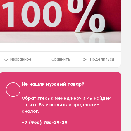
Избранное
Сравнить
Поделиться
Не нашли нужный товар?
Обратитесь к менеджеру и мы найдем
то, что Вы искали или предложим
аналог.
+7 (966) 756-29-29