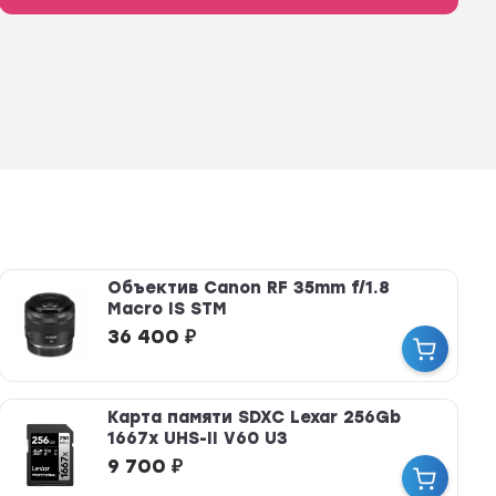
Объектив Canon RF 35mm f/1.8
Macro IS STM
36 400
₽
Карта памяти SDXC Lexar 256Gb
1667x UHS-II V60 U3
9 700
₽