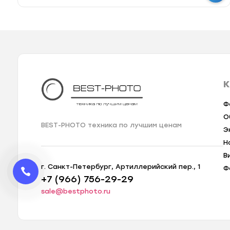
К
Ф
О
BEST-PHOTO техника по лучшим ценам
Э
Н
В
г. Санкт-Петербург, Артиллерийский пер., 1
Ф
+7 (966) 756-29-29
sale@bestphoto.ru