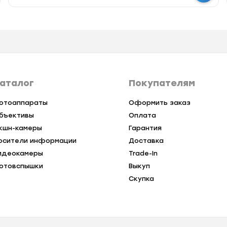
аталог
Покупателям
отоаппараты
Оформить заказ
бъективы
Оплата
кшн-камеры
Гарантия
осители информации
Доставка
идеокамеры
Trade-In
отовспышки
Выкуп
Скупка