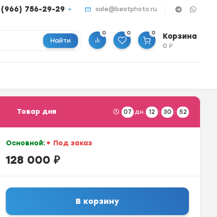
 (966) 756-29-29
sale@bestphoto.ru
0
0
0
Корзина
Найти
0
₽
Товар дня
07
дн.
12
:
30
:
52
Основной:
Под заказ
128 000
₽
В корзину