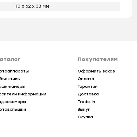
110 x 62 x 33 мм
аталог
Покупателям
отоаппараты
Оформить заказ
бъективы
Оплата
кшн-камеры
Гарантия
осители информации
Доставка
идеокамеры
Trade-In
отовспышки
Выкуп
Скупка