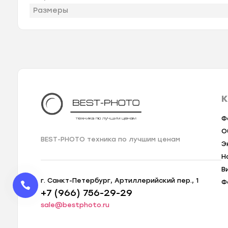
Размеры
К
Ф
О
BEST-PHOTO техника по лучшим ценам
Э
Н
В
г. Санкт-Петербург, Артиллерийский пер., 1
Ф
+7 (966) 756-29-29
sale@bestphoto.ru