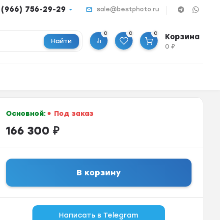
 (966) 756-29-29
sale@bestphoto.ru
0
0
0
Корзина
Найти
0
₽
Основной:
Под заказ
166 300
₽
В корзину
Написать в Telegram