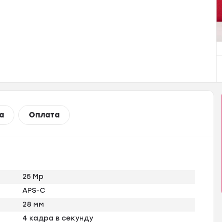
а
Оплата
25 Mp
APS-C
28 мм
4 кадра в секунду