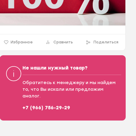
Избранное
Сравнить
Поделиться
Не нашли нужный товар?
Обратитесь к менеджеру и мы найдем
то, что Вы искали или предложим
аналог.
+7 (966) 756-29-29