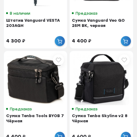
В наличии
Предзаказ
Штатив Vanguard VESTA
Сумка Vanguard Veo GO
203AGH
25M BK, черная
4 300
₽
4 400
₽
Предзаказ
Предзаказ
Сумка Tenba Tools BYOB 7
Сумка Tenba Skyline v2 8
Чёрная
Чёрная
4 400
₽
4 600
₽