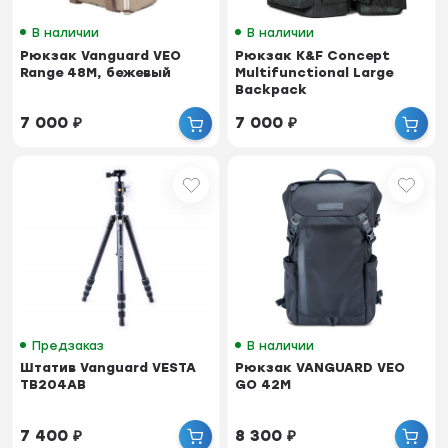
В наличии
В наличии
Рюкзак Vanguard VEO
Рюкзак K&F Concept
Range 48M, бежевый
Multifunctional Large
Backpack
7 000
₽
7 000
₽
Предзаказ
В наличии
Штатив Vanguard VESTA
Рюкзак VANGUARD VEO
TB204AB
GO 42M
7 400
₽
8 300
₽