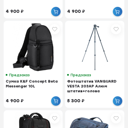
4 900
₽
4 900
₽
Предзаказ
Предзаказ
Сумка K&F Concept Beta
Фотоштатив VANGUARD
Messenger 10L
VESTA 203AP Алюм
штатив+голова
4 900
₽
5 300
₽