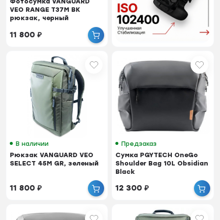
Фотосумка VANGUARD
VEO RANGE T37M BK
рюкзак, черный
11 800
₽
В наличии
Предзаказ
Рюкзак VANGUARD VEO
Сумка PGYTECH OneGo
SELECT 45M GR, зеленый
Shoulder Bag 10L Obsidian
Black
11 800
₽
12 300
₽