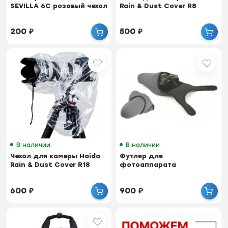
SEVILLA 6C розовый чехол
Rain & Dust Cover R8
200
₽
500
₽
В наличии
В наличии
Чехол для камеры Haida
Футляр для
Rain & Dust Cover R18
фотоаппарата
600
₽
900
₽