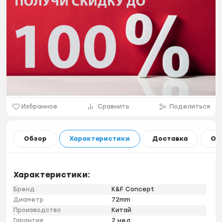
Избранное
Сравнить
Поделиться
Обзор
Характеристики
Доставка
Оп
Характеристики:
Бренд
K&F Concept
Диаметр
72mm
Производство
Китай
Гарантия
2 нед.