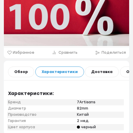
Избранное
Сравнить
Поделиться
Обзор
Характеристики
Доставка
Оп
Характеристики:
Бренд
7Artisans
Диаметр
82mm
Производство
Китай
Гарантия
2 нед.
Цвет корпуса
черный