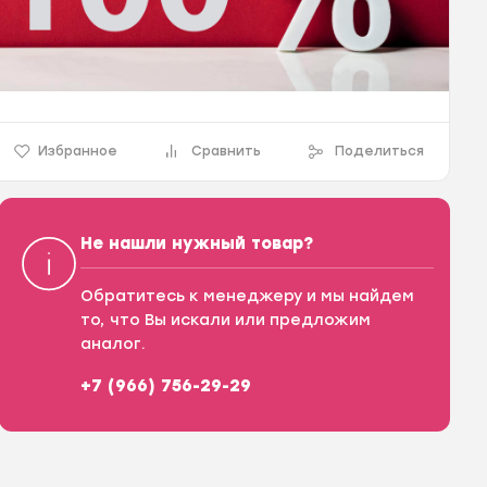
Избранное
Сравнить
Поделиться
Не нашли нужный товар?
Обратитесь к менеджеру и мы найдем
то, что Вы искали или предложим
аналог.
+7 (966) 756-29-29