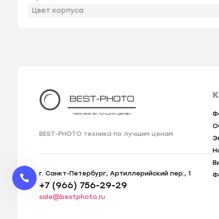
Цвет корпуса
К
Ф
О
BEST-PHOTO техника по лучшим ценам
Э
Н
В
г. Санкт-Петербург, Артиллерийский пер., 1
Ф
+7 (966) 756-29-29
sale@bestphoto.ru