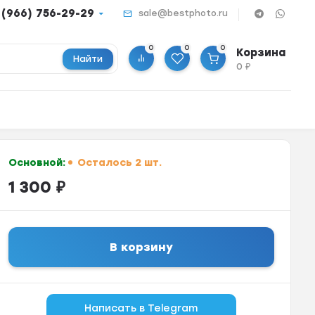
 (966) 756-29-29
sale@bestphoto.ru
0
0
0
Корзина
Найти
0
₽
Основной:
Осталось 2 шт.
1 300
₽
В корзину
Написать в Telegram