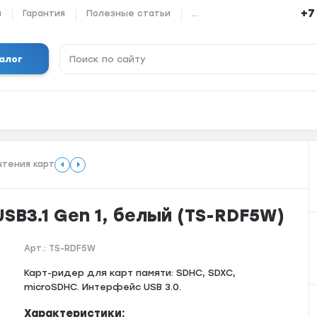
+7
ы
Гарантия
Полезные статьи
...
алог
чтения карт
SB3.1 Gen 1, белый (TS-RDF5W)
Арт.:
TS-RDF5W
Карт-ридер для карт памяти: SDHC, SDXC,
microSDHC. Интерфейс USB 3.0.
Характеристики: