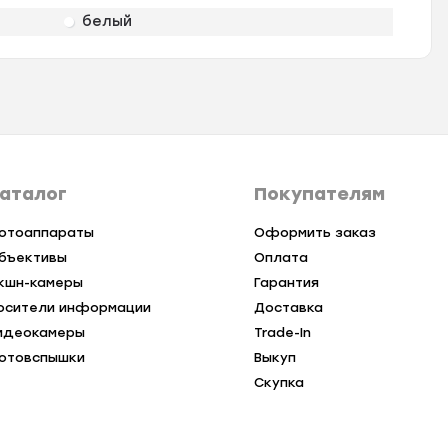
белый
аталог
Покупателям
отоаппараты
Оформить заказ
бъективы
Оплата
кшн-камеры
Гарантия
осители информации
Доставка
идеокамеры
Trade-In
отовспышки
Выкуп
Скупка