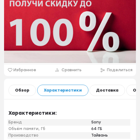
Избранное
Сравнить
Поделиться
Обзор
Характеристики
Доставка
Оп
Характеристики:
Бренд
Sony
Объём памяти, Гб
64 ГБ
Производство
Тайвань