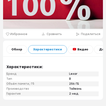
Избранное
Сравнить
Поделиться
Видео
Обзор
Характеристики
Дос
Характеристики:
Бренд
Lexar
Тип
B
Объём памяти, Гб
256 ГБ
Производство
Тайвань
Гарантия
2 нед.