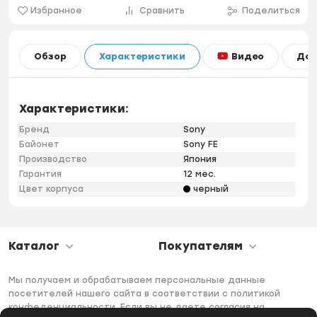
Избранное
Сравнить
Поделиться
Видео
Обзор
Характеристики
Дос
Характеристики:
Бренд
Sony
Байонет
Sony FE
Производство
Япония
Гарантия
12 мес.
Цвет корпуса
черный
Каталог
Покупателям
Мы получаем и обрабатываем персональные данные
посетителей нашего сайта в соответствии с политикой
конфеденциальности. Если вы не даете согласия на