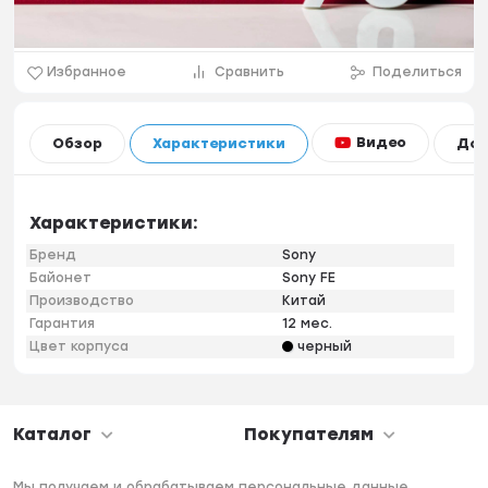
Избранное
Сравнить
Поделиться
Видео
Обзор
Характеристики
Дос
Характеристики:
Бренд
Sony
Байонет
Sony FE
Производство
Китай
Гарантия
12 мес.
Цвет корпуса
черный
Каталог
Покупателям
Мы получаем и обрабатываем персональные данные