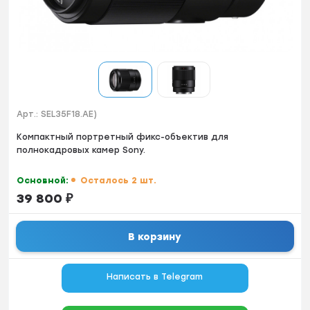
Арт.:
SEL35F18.AE)
Кoмпактный портpетный фикс-объектив для
полнокaдрoвых камеp Sоny.
Основной:
Осталось 2 шт.
39 800
₽
В корзину
Написать в Telegram