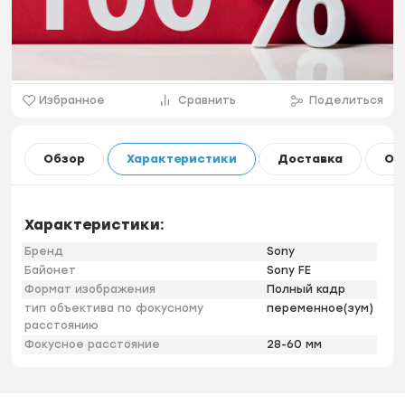
Избранное
Сравнить
Поделиться
Обзор
Характеристики
Доставка
Оп
Характеристики:
Бренд
Sony
Байонет
Sony FE
Формат изображения
Полный кадр
тип объектива по фокусному
переменное(зум)
расстоянию
Фокусное расстояние
28-60 мм