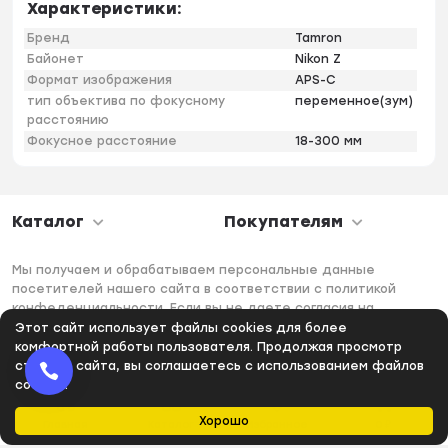
Характеристики:
Бренд
Tamron
Байонет
Nikon Z
Формат изображения
APS-C
тип объектива по фокусному
переменное(зум)
расстоянию
Фокусное расстояние
18-300 мм
Каталог
Покупателям
Мы получаем и обрабатываем персональные данные
посетителей нашего сайта в соответствии с политикой
конфеденциальности. Если вы не даете согласия на
обработку своих персональных данных, вам необходимо
Этот сайт использует файлы cookies для более
покинуть наш сайт.
комфортной работы пользователя. Продолжая просмотр
страниц сайта, вы соглашаетесь с использованием файлов
cookies.
Хорошо
Главная
Каталог
Избранное
0
₽