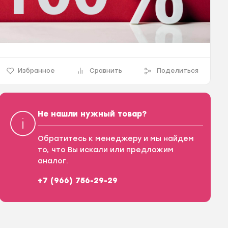
Избранное
Сравнить
Поделиться
Не нашли нужный товар?
Обратитесь к менеджеру и мы найдем
то, что Вы искали или предложим
аналог.
+7 (966) 756-29-29