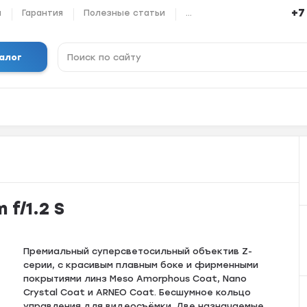
+7
ы
Гарантия
Полезные статьи
...
алог
 f/1.2 S
Премиальный суперсветосильный объектив Z-
серии, с красивым плавным боке и фирменными
покрытиями линз Meso Amorphous Coat, Nano
Crystal Coat и ARNEO Coat. Бесшумное кольцо
управления для видеосъёмки. Две назначаемые