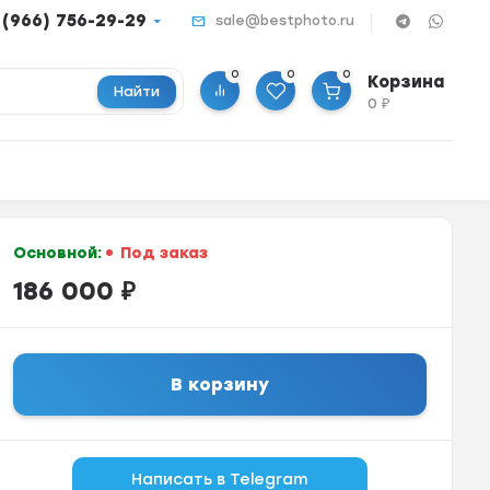
 (966) 756-29-29
sale@bestphoto.ru
0
0
0
Корзина
Найти
0
₽
Основной:
Под заказ
186 000
₽
В корзину
Написать в Telegram