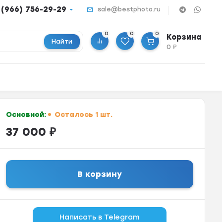
 (966) 756-29-29
sale@bestphoto.ru
0
0
0
Корзина
Найти
0
₽
Основной:
Осталось 1 шт.
37 000
₽
В корзину
Написать в Telegram