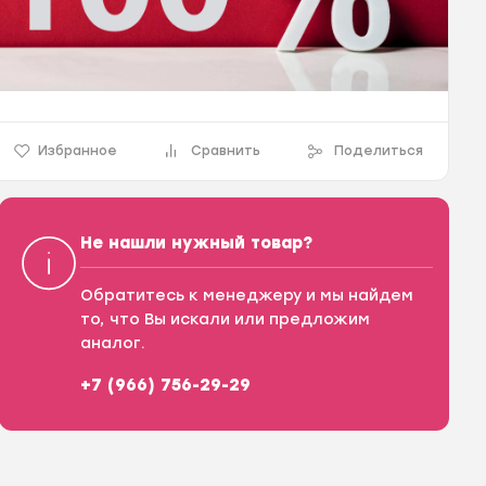
Избранное
Сравнить
Поделиться
Не нашли нужный товар?
Обратитесь к менеджеру и мы найдем
то, что Вы искали или предложим
аналог.
+7 (966) 756-29-29