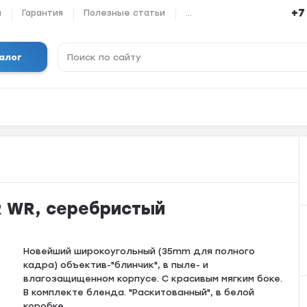
+7
ы
Гарантия
Полезные статьи
...
алог
 R WR, серебристый
Новейший широкоугольный (35mm для полного
кадра) объектив-"блинчик", в пыле- и
влагозащищенном корпусе. С красивым мягким боке.
В комплекте бленда. "Раскитованный", в белой
коробке.