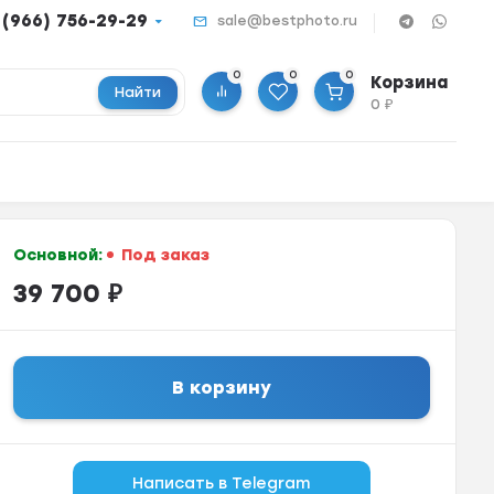
 (966) 756-29-29
sale@bestphoto.ru
0
0
0
Корзина
Найти
0
₽
Основной:
Под заказ
39 700
₽
В корзину
Написать в Telegram