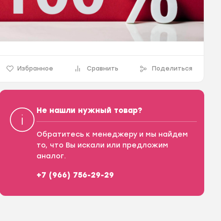
Избранное
Сравнить
Поделиться
Не нашли нужный товар?
Обратитесь к менеджеру и мы найдем
то, что Вы искали или предложим
аналог.
+7 (966) 756-29-29