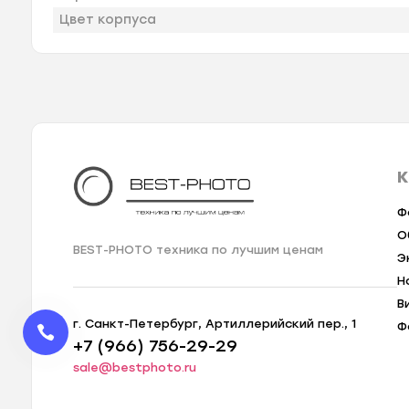
Цвет корпуса
К
Ф
О
BEST-PHOTO техника по лучшим ценам
Э
Н
В
г. Санкт-Петербург, Артиллерийский пер., 1
Ф
+7 (966) 756-29-29
sale@bestphoto.ru