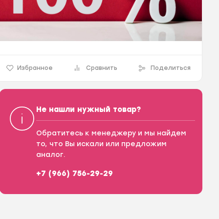
Избранное
Сравнить
Поделиться
Не нашли нужный товар?
Обратитесь к менеджеру и мы найдем
то, что Вы искали или предложим
аналог.
+7 (966) 756-29-29