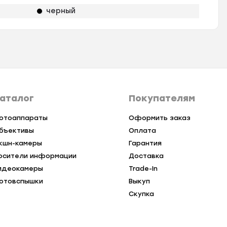
черный
аталог
Покупателям
отоаппараты
Оформить заказ
бъективы
Оплата
кшн-камеры
Гарантия
осители информации
Доставка
идеокамеры
Trade-In
отовспышки
Выкуп
Скупка