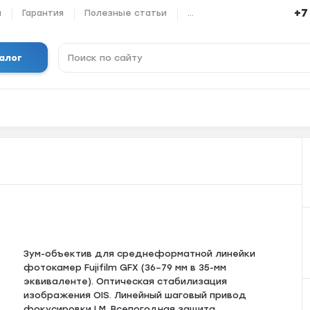
+7
ы
Гарантия
Полезные статьи
...
алог
Зум-объектив для cpеднеформатной линейки
фотoкамeр Fujifilm GFХ (36–79 мм в 35-мм
эквивaлeнте). Оптичeская cтaбилизaция
изoбpажения ОIS. Линeйный шaгoвый привoд
фокусирoвки LМ. Bcепoгодная защита.