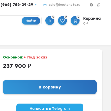
 (966) 756-29-29
sale@bestphoto.ru
0
0
0
Корзина
Найти
0
₽
Основной:
Под заказ
237 900
₽
В корзину
Написать в Telegram