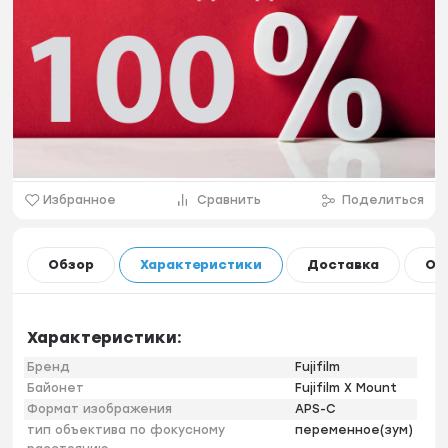
Избранное
Сравнить
Поделиться
Обзор
Характеристики
Доставка
Оп
Характеристики:
Бренд
Fujifilm
Байонет
Fujifilm X Mount
Формат изображения
APS-C
тип объектива по фокусному
переменное(зум)