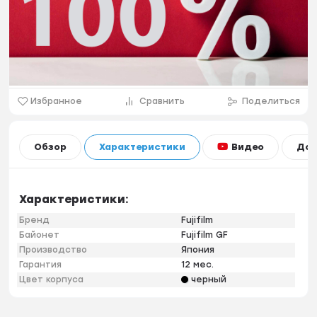
Избранное
Сравнить
Поделиться
Видео
Обзор
Характеристики
Дос
Характеристики:
Бренд
Fujifilm
Байонет
Fujifilm GF
Производство
Япония
Гарантия
12 мес.
Цвет корпуса
черный