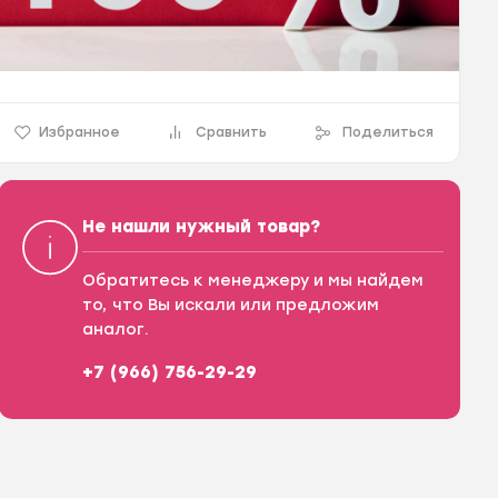
Избранное
Сравнить
Поделиться
Не нашли нужный товар?
Обратитесь к менеджеру и мы найдем
то, что Вы искали или предложим
аналог.
+7 (966) 756-29-29