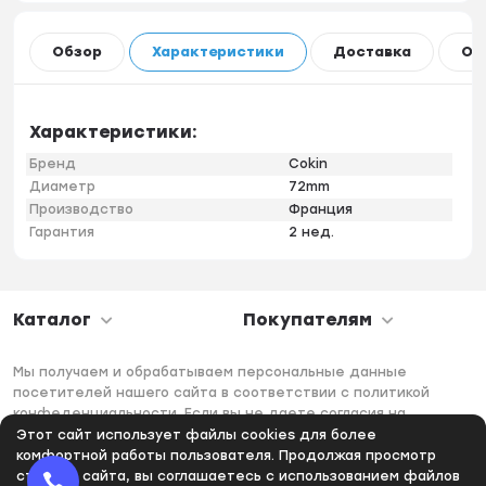
Обзор
Характеристики
Доставка
Оп
Характеристики:
Бренд
Cokin
Диаметр
72mm
Производство
Франция
Гарантия
2 нед.
Каталог
Покупателям
Мы получаем и обрабатываем персональные данные
посетителей нашего сайта в соответствии с политикой
конфеденциальности. Если вы не даете согласия на
обработку своих персональных данных, вам необходимо
Этот сайт использует файлы cookies для более
покинуть наш сайт.
комфортной работы пользователя. Продолжая просмотр
страниц сайта, вы соглашаетесь с использованием файлов