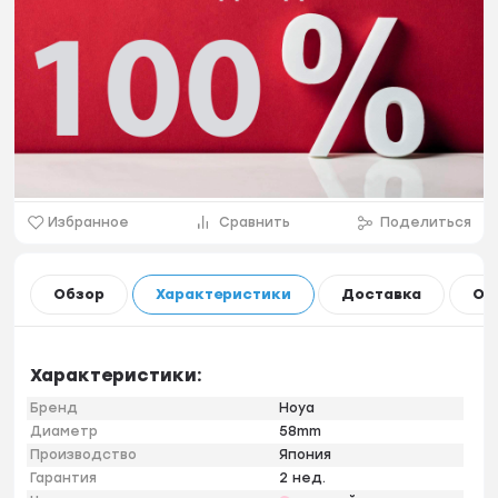
Избранное
Сравнить
Поделиться
Обзор
Характеристики
Доставка
Оп
Характеристики:
Бренд
Hoya
Диаметр
58mm
Производство
Япония
Гарантия
2 нед.