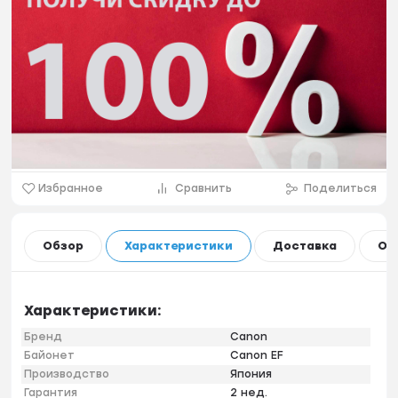
Избранное
Сравнить
Поделиться
Обзор
Характеристики
Доставка
Оп
Характеристики:
Бренд
Canon
Байонет
Canon EF
Производство
Япония
Гарантия
2 нед.