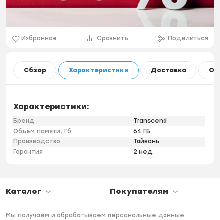
Избранное
Сравнить
Поделиться
Обзор
Характеристики
Доставка
Оп
Характеристики:
Бренд
Transcend
Объём памяти, Гб
64 ГБ
Производство
Тайвань
Гарантия
2 нед.
Каталог
Покупателям
Мы получаем и обрабатываем персональные данные