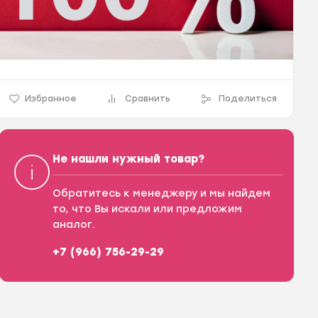
Избранное
Сравнить
Поделиться
Не нашли нужный товар?
Обратитесь к менеджеру и мы найдем
то, что Вы искали или предложим
аналог.
+7 (966) 756-29-29