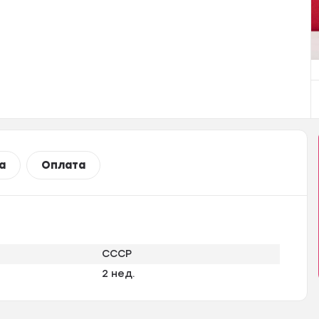
а
Оплата
СССР
2 нед.