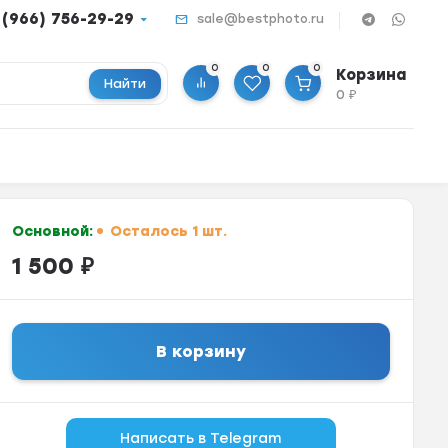
 (966) 756-29-29
sale@bestphoto.ru
0
0
0
Корзина
Найти
0
₽
Основной:
Осталось 1 шт.
1 500
₽
В корзину
Написать в Telegram