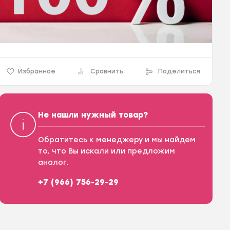
Избранное
Сравнить
Поделиться
Не нашли нужный товар?
Обратитесь к менеджеру и мы найдем
то, что Вы искали или предложим
аналог.
+7 (966) 756-29-29