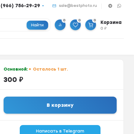
 (966) 756-29-29
sale@bestphoto.ru
0
0
0
Корзина
Найти
0
₽
Основной:
Осталось 1 шт.
300
₽
В корзину
Написать в Telegram