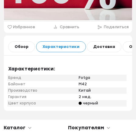
Избранное
Сравнить
Поделиться
Обзор
Характеристики
Доставка
Оп
Характеристики:
Бренд
Fotga
Байонет
М42
Производство
Китай
Гарантия
2 нед.
Цвет корпуса
черный
Каталог
Покупателям