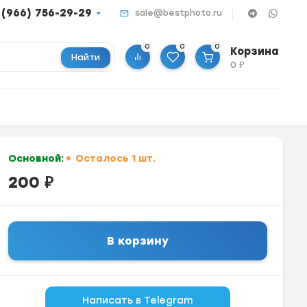
 (966) 756-29-29
sale@bestphoto.ru
0
0
0
Корзина
Найти
0
₽
Основной:
Осталось 1 шт.
200
₽
В корзину
Написать в Telegram