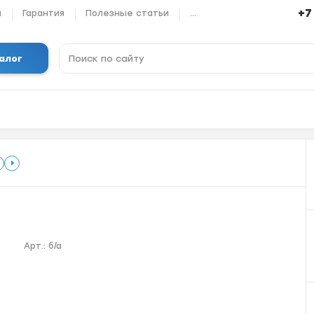
+7
ы
Гарантия
Полезные статьи
...
алог
Арт.:
б/а