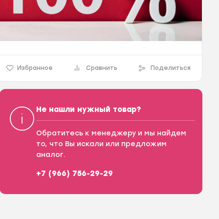
Избранное
Сравнить
Поделиться
Не нашли нужный товар?
Обратитесь к менеджеру и мы найдем
то, что Вы искали или предложим
аналог.
+7 (966) 756-29-29