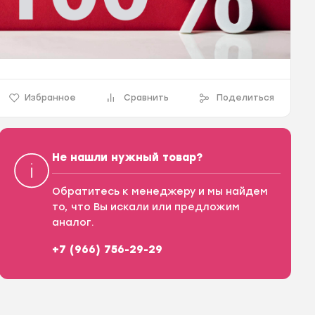
Избранное
Сравнить
Поделиться
Не нашли нужный товар?
Обратитесь к менеджеру и мы найдем
то, что Вы искали или предложим
аналог.
+7 (966) 756-29-29