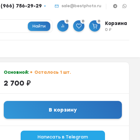
 (966) 756-29-29
sale@bestphoto.ru
0
0
0
Корзина
Найти
0
₽
Основной:
Осталось 1 шт.
2 700
₽
В корзину
Написать в Telegram