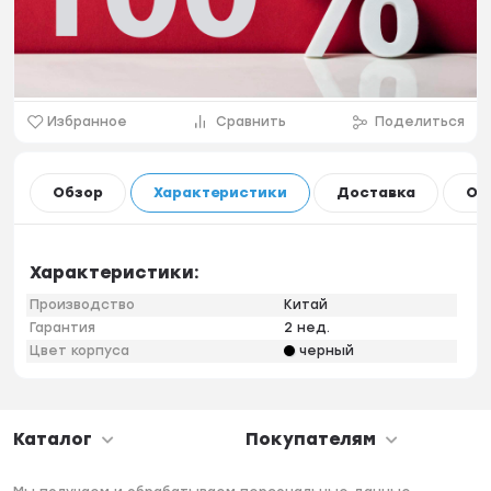
Избранное
Сравнить
Поделиться
Обзор
Характеристики
Доставка
Оп
Характеристики:
Производство
Китай
Гарантия
2 нед.
Цвет корпуса
черный
Каталог
Покупателям