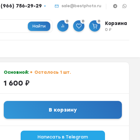
 (966) 756-29-29
sale@bestphoto.ru
0
0
0
Корзина
Найти
0
₽
Основной:
Осталось 1 шт.
1 600
₽
В корзину
Написать в Telegram