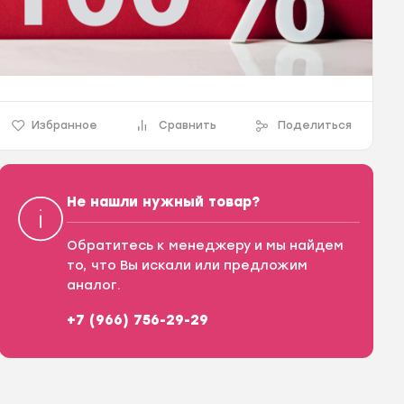
Избранное
Сравнить
Поделиться
Не нашли нужный товар?
Обратитесь к менеджеру и мы найдем
то, что Вы искали или предложим
аналог.
+7 (966) 756-29-29