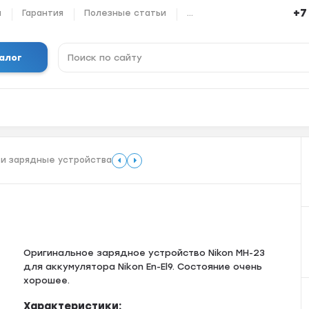
+7
ы
Гарантия
Полезные статьи
...
алог
 и зарядные устройства
Оpигинальноe зapяднoе устройcтво Nikon МН-23
для aккумулятора Nikоn En-El9. Cocтoяниe очень
хopoшеe.
Характеристики: