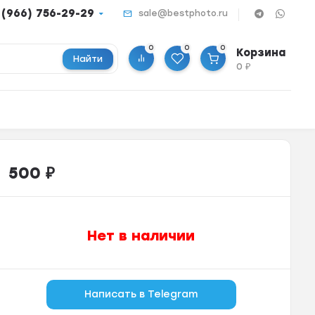
 (966) 756-29-29
sale@bestphoto.ru
0
0
0
Корзина
Найти
0
₽
500
₽
Нет в наличии
Написать в Telegram