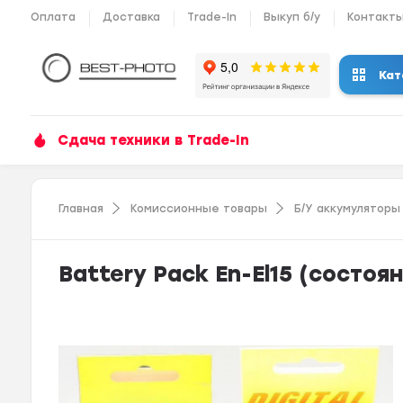
Оплата
Доставка
Trade-In
Выкуп б/у
Контакт
Кат
Сдача техники в Trade-In
Главная
Комиссионные товары
Б/У аккумуляторы
Battery Pack En-El15 (состоян