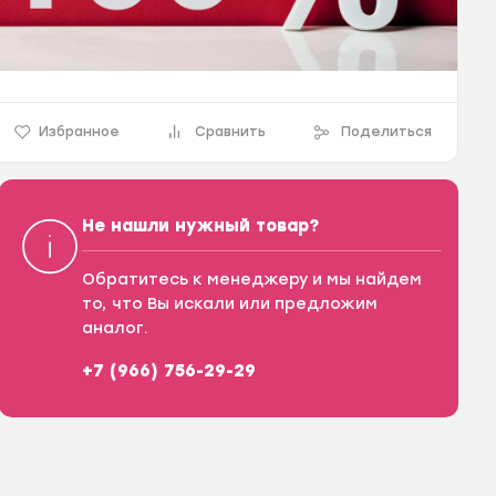
Избранное
Сравнить
Поделиться
Не нашли нужный товар?
Обратитесь к менеджеру и мы найдем
то, что Вы искали или предложим
аналог.
+7 (966) 756-29-29