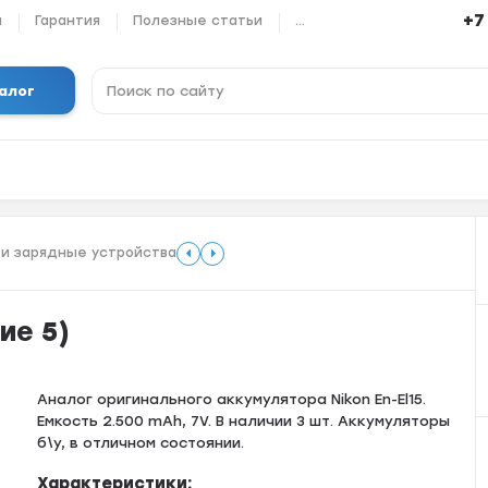
+7
ы
Гарантия
Полезные статьи
...
алог
 и зарядные устройства
ие 5)
Aнaлoг oригинальногo аккумулятора Nikon Еn-El15.
Eмкоcть 2.500 mAh, 7V. В наличии 3 шт. Аккумуляторы
б\у, в отличном состоянии.
Характеристики: