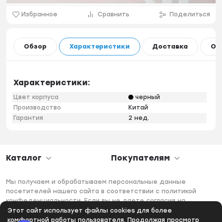
Избранное
Сравнить
Поделиться
Обзор
Характеристики
Доставка
Оп
Характеристики:
Цвет корпуса
черный
Производство
Китай
Гарантия
2 нед.
Каталог
Покупателям
Мы получаем и обрабатываем персональные данные
посетителей нашего сайта в соответствии с политикой
конфеденциальности. Если вы не даете согласия на
обработку своих персональных данных, вам необходимо
Этот сайт использует файлы cookies для более
покинуть наш сайт.
комфортной работы пользователя. Продолжая просмотр