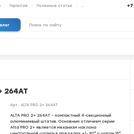
+7
ы
Гарантия
Полезные статьи
...
алог
+ 264AT
Арт.:
ALTA PRO 2+ 264AT
ALTA PRO 2+ 264AT – компактный 4-секционный
алюминиевый штатив. Основным отличием серии
Alta PRO 2+ является механизм наклона
центральной штанги в пределах +/- 90° с шагом 15°.