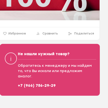
Избранное
Сравнить
Поделиться
Не нашли нужный товар?
Обратитесь к менеджеру и мы найдем
то, что Вы искали или предложим
аналог.
+7 (966) 756-29-29