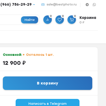
 (966) 756-29-29
sale@bestphoto.ru
0
0
0
Корзина
Найти
0
₽
Основной:
Осталось 1 шт.
12 900
₽
В корзину
Написать в Telegram