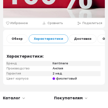
Избранное
Сравнить
Поделиться
Обзор
Характеристики
Доставка
Оп
Характеристики:
Бренд
Kentmere
Производство
Англия
Гарантия
2 нед.
Цвет корпуса
фиолетовый
Каталог
Покупателям