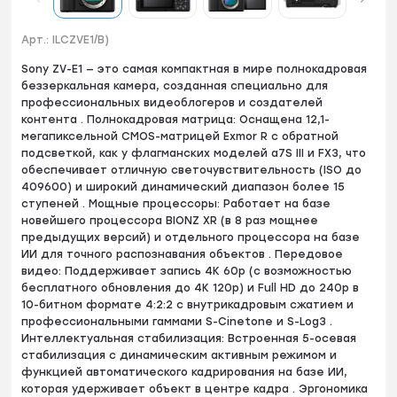
Арт.:
ILCZVE1/B)
Sony ZV-E1 — это самая компактная в мире полнокадровая
беззеркальная камера, созданная специально для
профессиональных видеоблогеров и создателей
контента . Полнокадровая матрица: Оснащена 12,1-
мегапиксельной CMOS-матрицей Exmor R с обратной
подсветкой, как у флагманских моделей a7S III и FX3, что
обеспечивает отличную светочувствительность (ISO до
409600) и широкий динамический диапазон более 15
ступеней . Мощные процессоры: Работает на базе
новейшего процессора BIONZ XR (в 8 раз мощнее
предыдущих версий) и отдельного процессора на базе
ИИ для точного распознавания объектов . Передовое
видео: Поддерживает запись 4K 60p (с возможностью
бесплатного обновления до 4K 120p) и Full HD до 240p в
10-битном формате 4:2:2 с внутрикадровым сжатием и
профессиональными гаммами S-Cinetone и S-Log3 .
Интеллектуальная стабилизация: Встроенная 5-осевая
стабилизация с динамическим активным режимом и
функцией автоматического кадрирования на базе ИИ,
которая удерживает объект в центре кадра . Эргономика