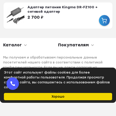
Адаптер питания Kingma DR-FZ100 +
сетевой адаптер
2 700
₽
Каталог
Покупателям
Мы получаем и обрабатываем персональные данные
посетителей нашего сайта в соответствии с политикой
конфеденциальности. Если вы не даете согласия на
обработку своих персональных данных, вам необходимо
Этот сайт использует файлы cookies для более
покинуть наш сайт.
комфортной работы пользователя. Продолжая просмотр
страниц сайта, вы соглашаетесь с использованием файлов
cookies.
Хорошо
Главная
Каталог
Избранное
0
₽