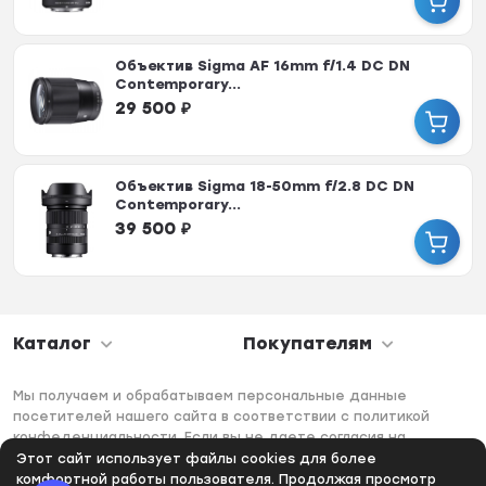
Объектив Sigma AF 16mm f/1.4 DC DN
Contemporary...
29 500
₽
Объектив Sigma 18-50mm f/2.8 DC DN
Contemporary...
39 500
₽
Каталог
Покупателям
Мы получаем и обрабатываем персональные данные
посетителей нашего сайта в соответствии с политикой
конфеденциальности. Если вы не даете согласия на
обработку своих персональных данных, вам необходимо
Этот сайт использует файлы cookies для более
покинуть наш сайт.
комфортной работы пользователя. Продолжая просмотр