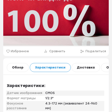
Избранное
Сравнить
Поделиться
Обзор
Характеристики
Доставка
Оп
Характеристики:
Датчик изображения
CMOS
Формат матрицы
1/2.3"
Фокусное
4.3-172 мм (эквивалент 24-960
расстояние
мм)