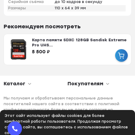
Серийная съёмка
до 10 кадров в секунду
Размеры
110 x 64 x 39 мм
Рекомендуем посмотреть
Карта памяти SDXC 128GB Sandisk Extreme
Pro UHS...
5 500
₽
Каталог
Покупателям
Мы получаем и обрабатываем персональные данные
посетителей нашего сайта в соответствии с политикой
конфеденциальности. Если вы не даете согласия на
обработку своих персональных данных, вам необходимо
Этот сайт использует файлы cookies для более
покинуть наш сайт.
комфортной работы пользователя. Продолжая просмотр
страниц сайта, вы соглашаетесь с использованием файлов
cookies.