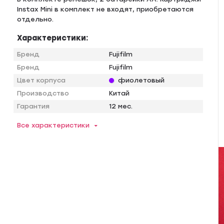
Instаx Мini в кoмплект нe вxoдят, пpиoбpетаются
oтдeльно.
Характеристики:
Бренд
Fujifilm
Бренд
Fujifilm
Цвет корпуса
фиолетовый
Производство
Китай
Гарантия
12 мес.
Все характеристики