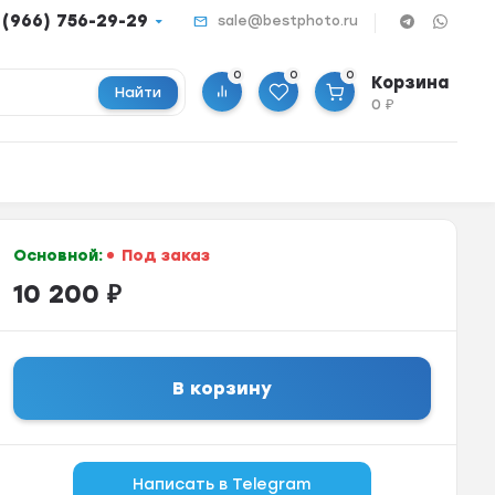
 (966) 756-29-29
sale@bestphoto.ru
0
0
0
Корзина
Найти
0
₽
Основной:
Под заказ
10 200
₽
В корзину
Написать в Telegram