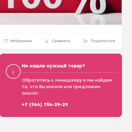
Избранное
Сравнить
Поделиться
Не нашли нужный товар?
Обратитесь к менеджеру и мы найдем
то, что Вы искали или предложим
аналог.
+7 (966) 756-29-29