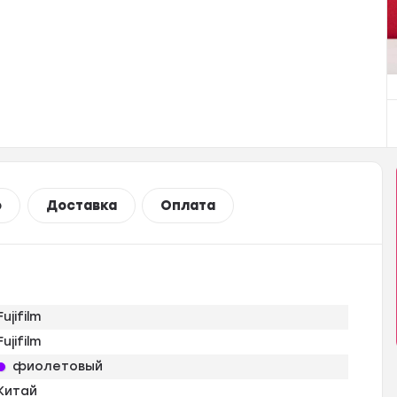
о
Доставка
Оплата
Fujifilm
Fujifilm
фиолетовый
Китай