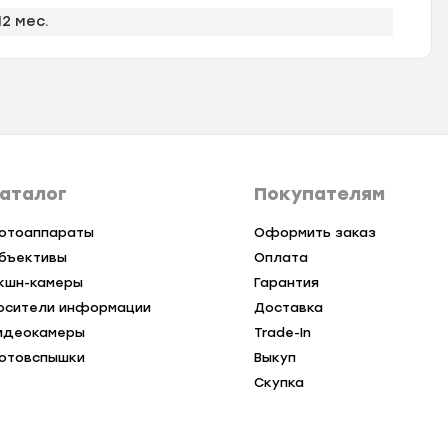
12 мес.
аталог
Покупателям
отоаппараты
Оформить заказ
бъективы
Оплата
кшн-камеры
Гарантия
осители информации
Доставка
идеокамеры
Trade-In
отовспышки
Выкуп
Скупка