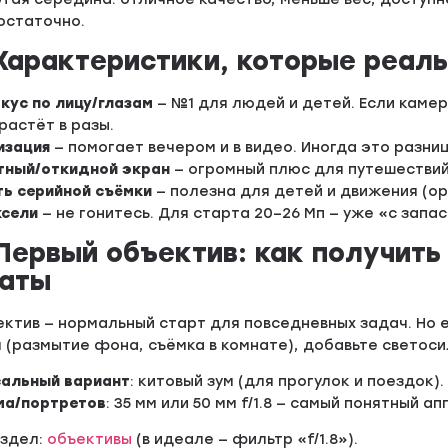
остаточно.
 Характеристики, которые реаль
кус по лицу/глазам
— №1 для людей и детей. Если каме
растёт в разы.
изация
— помогает вечером и в видео. Иногда это разни
тный/откидной экран
— огромный плюс для путешествий,
ть серийной съёмки
— полезна для детей и движения (ор
ксели
— не гонитесь. Для старта 20–26 Мп — уже «с запа
 Первый объектив: как получи
латы
ектив — нормальный старт для повседневных задач. Но е
(размытие фона, съёмка в комнате), добавьте светоси
сальный вариант
: китовый зум (для прогулок и поездок).
ма/портретов
: 35 мм или 50 мм f/1.8 — самый понятный а
аздел:
объективы
(в идеале — фильтр «f/1.8»).