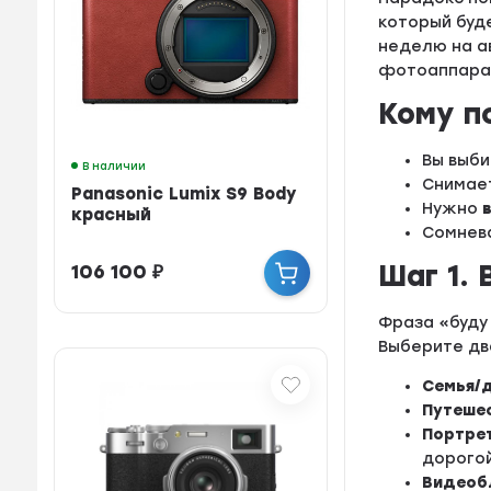
который буд
неделю на а
фотоаппарат 
Кому п
Вы выб
В наличии
Снимае
Panasonic Lumix S9 Body
Нужно
красный
Сомнев
Шаг 1.
106 100
₽
Фраза «буду 
Выберите дв
Семья/
Путеше
Портре
дорогой
Видеоб