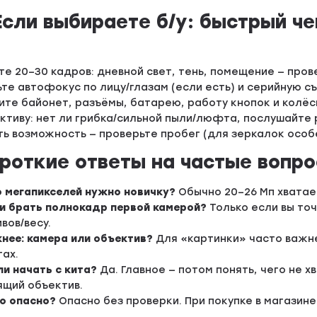
 Если выбираете б/у: быстрый че
е 20–30 кадров: дневной свет, тень, помещение — пров
те автофокус по лицу/глазам (если есть) и серийную съ
те байонет, разъёмы, батарею, работу кнопок и колёс
ктиву: нет ли грибка/сильной пыли/люфта, послушайте
ть возможность — проверьте пробег (для зеркалок особ
ороткие ответы на частые вопр
 мегапикселей нужно новичку?
Обычно 20–26 Мп хватает
и брать полнокадр первой камерой?
Только если вы точ
вов/весу.
нее: камера или объектив?
Для «картинки» часто важне
ах.
и начать с кита?
Да. Главное — потом понять, чего не х
ящий объектив.
то опасно?
Опасно без проверки. При покупке в магазине