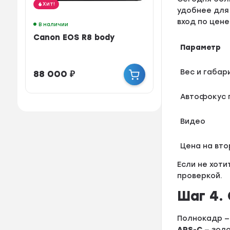
Хит!
удобнее для
вход по цене
В наличии
Canon EOS R8 body
Параметр
Вес и габар
88 000
₽
Автофокус 
Видео
Цена на вто
Если не хоти
проверкой.
Шаг 4.
Полнокадр —
APS-C
— золо