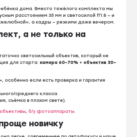
 ребёнка дома. Вместо тяжёлого комплекта мы
ным расстоянием 35 мм и светосилой f/1.8 — и
ужелюбной», а кадры — резкими даже вечером.
ект, а не только на
таточно светосильный объектив, который не
ция для старта:
камера 60–70%
+
объектив 30–
», особенно если есть проверка и гарантия
ьного/среднего класса.
я, съёмка в плохом свете).
объективы
,
б/у фотоаппараты
.
 проще новичку
: она легче, современнее по автофокусу и чаще