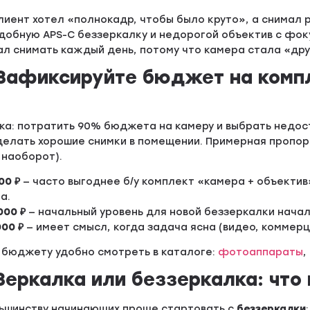
клиент хотел «полнокадр, чтобы было круто», а снимал
добную APS-C беззеркалку и недорогой объектив с фокус
ал снимать каждый день, потому что камера стала «др
 Зафиксируйте бюджет на компл
ка: потратить 90% бюджета на камеру и выбрать недос
делать хорошие снимки в помещении. Примерная пропор
 наоборот).
00 ₽
— часто выгоднее б/у комплект «камера + объектив
а.
000 ₽
— начальный уровень для новой беззеркалки начал
000 ₽
— имеет смысл, когда задача ясна (видео, коммерци
 бюджету удобно смотреть в каталоге:
фотоаппараты
,
 Зеркалка или беззеркалка: что
ьшинству начинающих проще стартовать с
беззеркалки