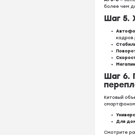
более чем д
Шаг 5.
Автофо
кадров 
Стабил
Поворо
Скорос
Мегапи
Шаг 6.
переп
Китовый объ
смартфоном 
Универ
Для до
Смотрите р