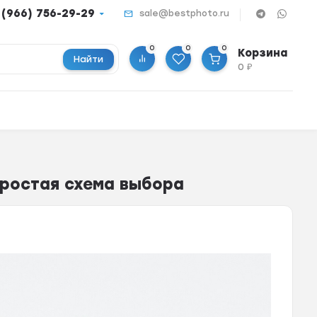
 (966) 756-29-29
sale@bestphoto.ru
0
0
0
Корзина
Найти
0
₽
ростая схема выбора