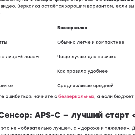
 видео. Зеркалка остаётся хорошим вариантом, если вы
.
Беззеркалка
иты
Обычно легче и компактнее
по лицам/глазам
Чаще лучше для новичка
Как правило удобнее
ричке
Средняя/выше средней
те ошибиться: начните с
беззеркальных
, а если бюджет
 Сенсор: APS-C — лучший старт
 это не «обязательно лучше», а «дороже и тяжелее». Д
тая середина: отличное качество, меньше вес, доступн