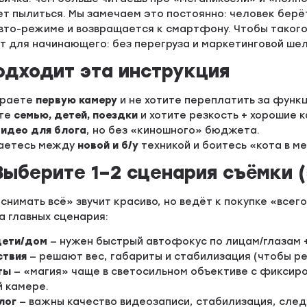
ет пылиться. Мы замечаем это постоянно: человек берё
вто-режиме и возвращается к смартфону. Чтобы такого 
для начинающего: без перегруза и маркетинговой шелух
одходит эта инструкция
ираете
первую камеру
и не хотите переплатить за функц
те
семью, детей, поездки
и хотите резкость + хорошие 
видео для блога
, но без «киношного» бюджета.
аетесь между
новой и б/у
техникой и боитесь «кота в м
 Выберите 1–2 сценария съёмки 
снимать всё» звучит красиво, но ведёт к покупке «всего
а главных сценария:
дети/дом
— нужен быстрый автофокус по лицам/глазам 
ствия
— решают вес, габариты и стабилизация (чтобы ре
ты
— «магия» чаще в светосильном объективе с фиксир
 камере.
лог
— важны качество видеозаписи, стабилизация, сле