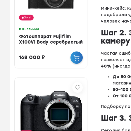
Мини-кейс: 
подобрали у
Хит!
человек нач
В наличии
Шаг 2.
Фотоаппарат Fujifilm
камеру
X100Vi Body серебристый
Частая ошиб
168 000
₽
позволяет с
40%
(иногда
До 50 0
магазин
50–100 
От 100 
Подборку по
Шаг 3.
Сегодня бол