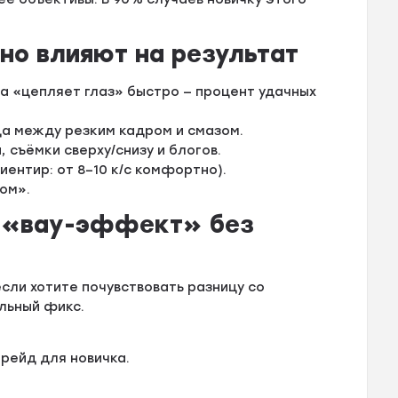
но влияют на результат
ра «цепляет глаз» быстро — процент удачных
ца между резким кадром и смазом.
 съёмки сверху/снизу и блогов.
иентир: от 8–10 к/с комфортно).
сом».
ть «вау-эффект» без
сли хотите почувствовать разницу со
льный фикс.
пгрейд для новичка.