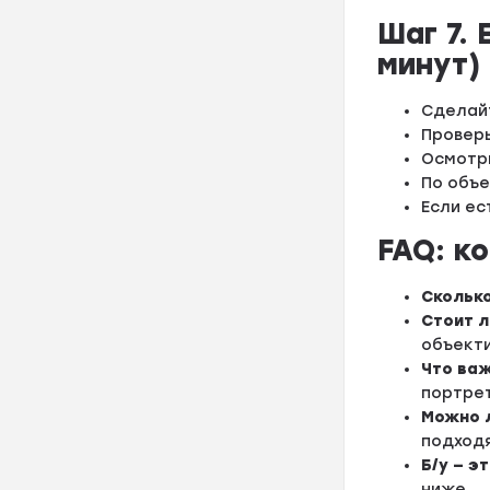
Шаг 7.
минут)
Сделайт
Проверь
Осмотри
По объе
Если ес
FAQ: к
Сколько
Стоит л
объекти
Что важ
портрет
Можно л
подход
Б/у — э
ниже.