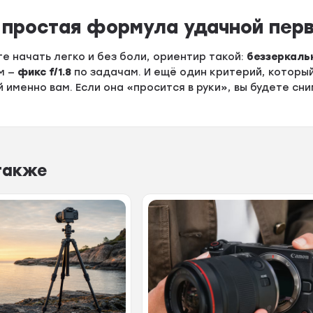
 простая формула удачной пер
те начать легко и без боли, ориентир такой:
беззеркаль
ем —
фикс f/1.8
по задачам. И ещё один критерий, которы
 именно вам. Если она «просится в руки», вы будете сни
также