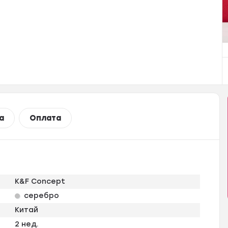
а
Оплата
K&F Concept
серебро
Китай
2 нед.