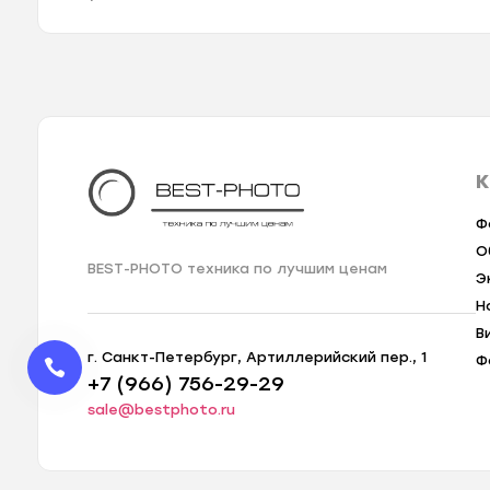
К
Ф
О
BEST-PHOTO техника по лучшим ценам
Э
Н
В
г. Санкт-Петербург, Артиллерийский пер., 1
Ф
+7 (966) 756-29-29
sale@bestphoto.ru