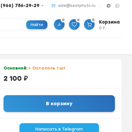
 (966) 756-29-29
sale@bestphoto.ru
0
0
0
Корзина
Найти
0
₽
Основной:
Осталось 1 шт.
2 100
₽
В корзину
Написать в Telegram