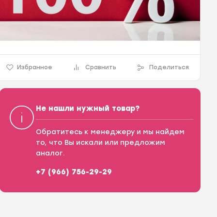
Избранное
Сравнить
Поделиться
Не нашли нужный товар?
Обратитесь к менеджеру и мы найдем
то, что Вы искали или предложим
аналог.
+7 (966) 756-29-29