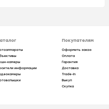
аталог
Покупателям
отоаппараты
Оформить заказ
бъективы
Оплата
кшн-камеры
Гарантия
осители информации
Доставка
идеокамеры
Trade-In
отовспышки
Выкуп
Скупка