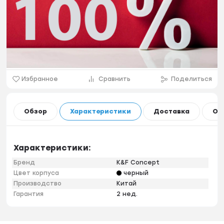
Избранное
Сравнить
Поделиться
Обзор
Характеристики
Доставка
Оп
Характеристики:
Бренд
K&F Concept
Цвет корпуса
черный
Производство
Китай
Гарантия
2 нед.