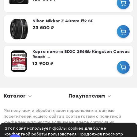
Nikon Nikkor Z 40mm f/2 SE
23 500
₽
Карта памяти SDXC 256Gb Kingston Canvas
React ...
12 900
₽
Каталог
Покупателям
Мы получаем и обрабатываем персональные данные
посетителей нашего сайта в соответствии с политикой
конфеденциальности. Если вы не даете согласия на
обработку своих персональных данных, вам необходимо
Этот сайт использует файлы cookies для более
покинуть наш сайт.
комфортной работы пользователя. Продолжая просмотр