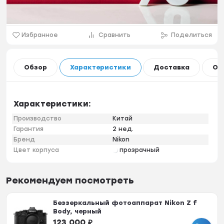
Избранное
Сравнить
Поделиться
Обзор
Характеристики
Доставка
Оп
Характеристики:
Производство
Китай
Гарантия
2 нед.
Бренд
Nikon
Цвет корпуса
прозрачный
Рекомендуем посмотреть
Беззеркальный фотоаппарат Nikon Z f
Body, черный
123 000
₽