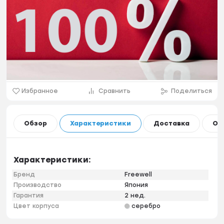
Избранное
Сравнить
Поделиться
Обзор
Характеристики
Доставка
Оп
Характеристики:
Бренд
Freewell
Производство
Япония
Гарантия
2 нед.
Цвет корпуса
серебро