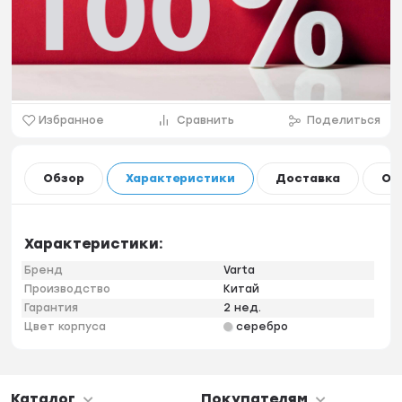
Избранное
Сравнить
Поделиться
Обзор
Характеристики
Доставка
Оп
Характеристики:
Бренд
Varta
Производство
Китай
Гарантия
2 нед.
Цвет корпуса
серебро
Каталог
Покупателям